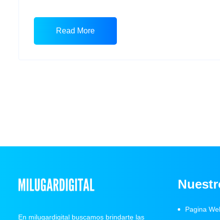
Read More
Nuestr
Pagina We
En milugardigital buscamos brindarte las