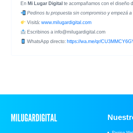
En
Mi Lugar Digital
te acompañamos con el diseño de 
Pedinos tu propuesta sin compromiso y empezá a 
Visitá:
www.milugardigital.com
Escribinos a
info@milugardigital.com
WhatsApp directo:
https://wa.me/qr/CU3MMCY
Nuestr
Pagina We