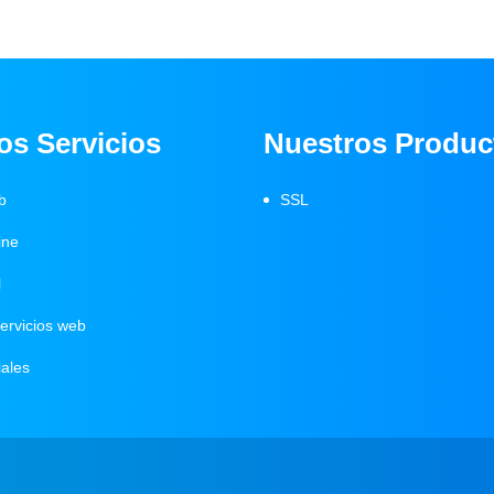
os Servicios
Nuestros Produc
b
SSL
ine
l
servicios web
ales