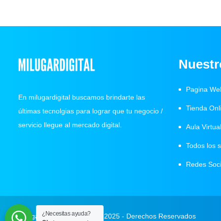
Nuestr
Pagina We
En milugardigital buscamos brindarte las
Tienda Onl
últimas tecnolgias para lograr que tu negocio /
servicio llegue al mercado digital.
Aula Virtua
Todos los 
Redes Soci
¿Necesitas ayuda?
Milugardigital.com © 2018- 2025 - Derechos Reservados