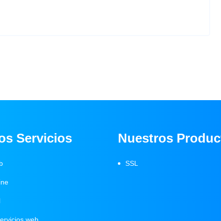
os Servicios
Nuestros Produc
b
SSL
ine
l
servicios web