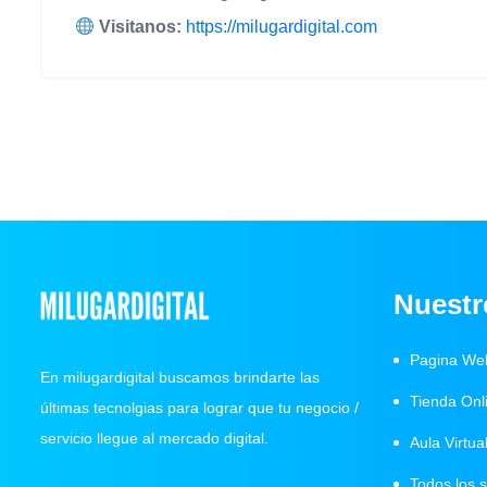
Visitanos:
https://milugardigital.com
Nuestr
Pagina We
En milugardigital buscamos brindarte las
Tienda Onl
últimas tecnolgias para lograr que tu negocio /
servicio llegue al mercado digital.
Aula Virtua
Todos los 